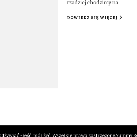
rzadziej chodzimy na …
DOWIEDZ SIĘ WIĘCEJ
dżywiać - jeść, pić i żyć
. Wszelkie prawa zastrzeżone.
Yummy Re