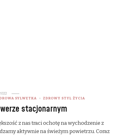
2022
DROWA SYLWETKA
ZDROWY STYL ŻYCIA
rowerze stacjonarnym
ększość z nas traci ochotę na wychodzenie z
ędzamy aktywnie na świeżym powietrzu. Coraz