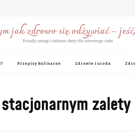
ym jak zdrowo się odżywiać – jeść, 
Porady, uwagi i ciekawe diety dla zdrowego ciała
ć?
Przepisy kulinarne
Zdrowie i uroda
Zdro
 stacjonarnym zalety