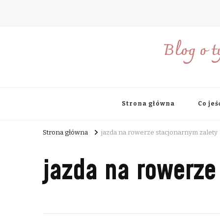
Blog o t
Strona główna
Co jeś
Strona główna
jazda na rowerze stacjonarnym zalety
jazda na rowerze