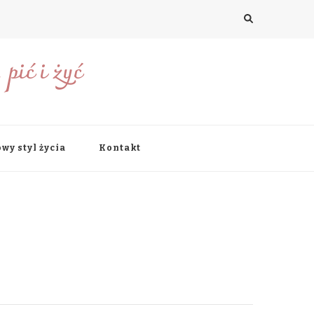
pić i żyć
wy styl życia
Kontakt