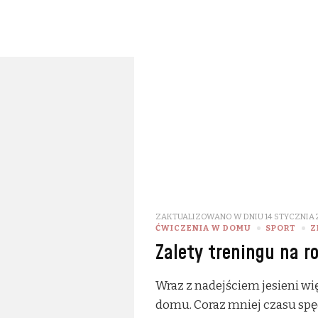
ZAKTUALIZOWANO W DNIU
14 STYCZNIA 
ĆWICZENIA W DOMU
SPORT
Z
Zalety treningu na 
Wraz z nadejściem jesieni wi
domu. Coraz mniej czasu sp