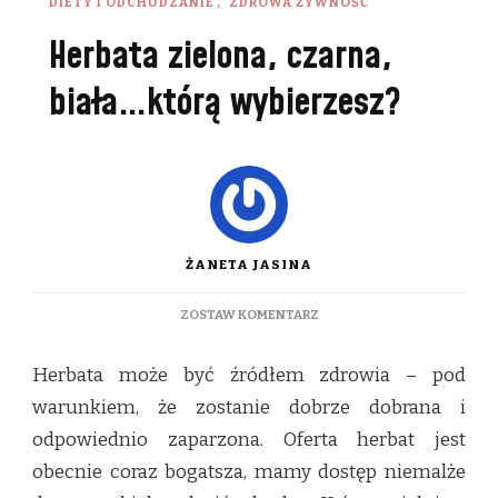
DIETY I ODCHUDZANIE
ZDROWA ŻYWNOŚĆ
Herbata zielona, czarna,
biała…którą wybierzesz?
ŻANETA JASINA
DO
ZOSTAW KOMENTARZ
HERBATA
ZIELONA,
Herbata może być źródłem zdrowia – pod
CZARNA,
BIAŁA…
warunkiem, że zostanie dobrze dobrana i
KTÓRĄ
odpowiednio zaparzona. Oferta herbat jest
WYBIERZESZ?
obecnie coraz bogatsza, mamy dostęp niemalże