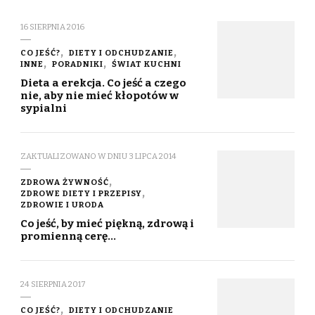
16 SIERPNIA 2016
CO JEŚĆ?
DIETY I ODCHUDZANIE
INNE
PORADNIKI
ŚWIAT KUCHNI
Dieta a erekcja. Co jeść a czego
nie, aby nie mieć kłopotów w
sypialni
ZAKTUALIZOWANO W DNIU
3 LIPCA 2014
ZDROWA ŻYWNOŚĆ
ZDROWE DIETY I PRZEPISY
ZDROWIE I URODA
Co jeść, by mieć piękną, zdrową i
promienną cerę…
24 SIERPNIA 2017
CO JEŚĆ?
DIETY I ODCHUDZANIE