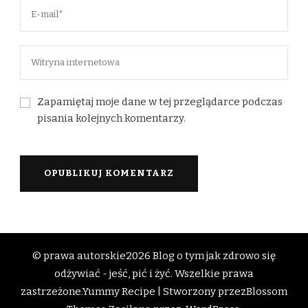
Zapamiętaj moje dane w tej przeglądarce podczas
pisania kolejnych komentarzy.
© prawa autorskie2026
Blog o tym jak zdrowo się
odżywiać - jeść, pić i żyć
. Wszelkie prawa
zastrzeżone.
Yummy Recipe | Stworzony przez
Blossom