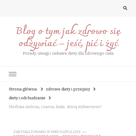
Blog o tym jak zdrowo się
odżywiać – jeść, pić i żyć
Porady, uwagi i ciekawe diety dla zdrowego ciała
Strona główna
zdrowe diety i przepisy
diety i odchudzanie
Herbata zielona, czarna, biała…którą wybierzesz?
ZAKTUALIZOWANO W DNIU
5 LIPCA 2013