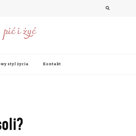
pić i żyć
wy styl życia
Kontakt
oli?