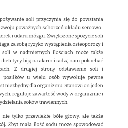
spożywanie soli przyczynia się do powstania
o rozwoju poważnych schorzeń układu sercowo-
erek i udaru mózgu. Zwiększone spożycie soli
ąga za sobą ryzyko wystąpienia osteoporozy i
e soli w nadmiernych ilościach może także
 dietetycy biją na alarm i radzą nam pokochać
ach. Z drugiej strony odstawienie soli i
a posiłków u wielu osób wywołuje pewne
jest niezbędny dla organizmu. Stanowi on jeden
ych, reguluje zawartość wody w organizmie i
dzielania soków trawiennych.
e tylko przewlekłe bóle głowy, ale także
ój. Zbyt mała ilość sodu może spowodować