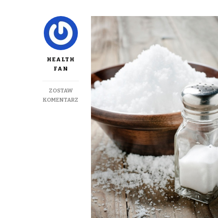
HEALTH
FAN
ZOSTAW
DO
KOMENTARZ
NIEDOBÓR
SODU,
CZYLI
CZY
MOŻNA
ŻYĆ
BEZ
SOLI?