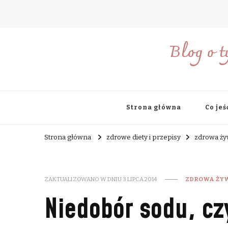
Blog o t
Strona główna
Co jeś
Strona główna
zdrowe diety i przepisy
zdrowa ż
ZAKTUALIZOWANO W DNIU
3 LIPCA 2014
ZDROWA ŻY
Niedobór sodu, cz