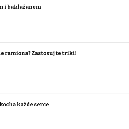
em i bakłażanem
e ramiona? Zastosuj te triki!
okocha każde serce