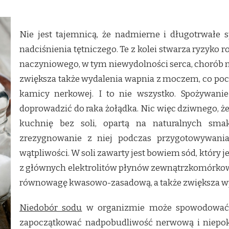
Nie jest tajemnicą, że nadmierne i długotrwałe 
nadciśnienia tętniczego. Te z kolei stwarza ryzyk
naczyniowego, w tym niewydolności serca, chorób n
zwiększa także wydalenia wapnia z moczem, co poci
kamicy nerkowej. I to nie wszystko. Spożywani
doprowadzić do raka żołądka. Nic więc dziwnego, że
kuchnię bez soli, opartą na naturalnych smak
zrezygnowanie z niej podczas przygotowywani
wątpliwości. W soli zawarty jest bowiem sód, który 
z głównych elektrolitów płynów zewnątrzkomórkow
równowagę kwasowo-zasadową, a także zwiększa wy
Niedobór sodu
w organizmie może spowodować ni
zapoczątkować nadpobudliwość nerwową i niepok