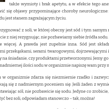
także wymioty i brak apetytu, a w efekcie tego an
ić się objawy przypominające choroby neurologiczne:
u jest stanem zagrażającym życiu.
ezygnować z soli, w której obecny jest sód i tym samym
cie z niej rezygnując, nie pozbawiamy siebie źródła sodu. 
ie więcej. A prawda jest zupełnie inna. Sód jest skł
i przekąskami, serami twarogowymi, dojrzewającymi i 
 na śniadanie, czy produktami przetworzonymi. Jemy go wi
ch nadmiernej ilości sodu w organizmie napiszę wam przy n
u w organizmie zdarza się niezmiernie rzadko i zazwycz
ykają się z nadmiernym poceniem się. Jeśli żaden z wym
wiając sól, nie pozbawicie się sodu. Jedyne co zrobicie,
żyć bez soli, odpowiadam stanowczo – tak, można!