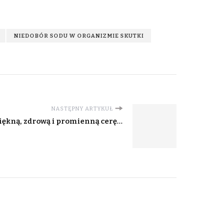
NIEDOBÓR SODU W ORGANIZMIE SKUTKI
NASTĘPNY ARTYKUŁ
 piękną, zdrową i promienną cerę…