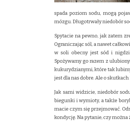
spada poziom sodu, mogą pojaw
mózgu. Długotrwały niedobór sod
Spytacie na pewno, jak zatem zr
Ograniczając sól, a nawet całkowi
w soli obecny jest sód i nigdz
Spożywamy go razem z ulubionym
kukurydzianymi, które tak lubimy
jest dla nas dobre. Ale o skutka
Jak sami widzicie, niedobór sod
biegunki i wymioty, a także bor
macie czym się przejmować. Odsta
kondycję. Na pytanie, czy można 