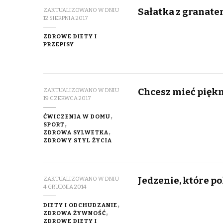
Sałatka z granat
ZAKTUALIZOWANO W DNIU
12 SIERPNIA 2017
ZDROWE DIETY I
PRZEPISY
Chcesz mieć piękn
ZAKTUALIZOWANO W DNIU
19 CZERWCA 2017
ĆWICZENIA W DOMU
SPORT
ZDROWA SYLWETKA
ZDROWY STYL ŻYCIA
Jedzenie, które p
ZAKTUALIZOWANO W DNIU
4 GRUDNIA 2014
DIETY I ODCHUDZANIE
ZDROWA ŻYWNOŚĆ
ZDROWE DIETY I