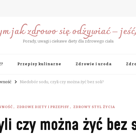
ym jak zdrowo się odżywiać – jeść, 
Porady, uwagi i ciekawe diety dla zdrowego ciała
ć?
Przepisy kulinarne
Zdrowie i uroda
Zdro
ywność
Niedobór sodu, czyli czy można żyć bez soli?
WNOŚĆ
ZDROWE DIETY I PRZEPISY
ZDROWY STYL ŻYCIA
yli czy można żyć bez s