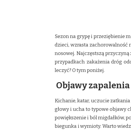
LECZENIE
Sezon na grypę i przeziębienie m
dzieci, wzrasta zachorowalność 
nosowej. Najczęstszą przyczyną
przypadkach zakażenia dróg odd
leczyć? O tym poniżej.
Objawy zapalenia
Kichanie, katar, uczucie zatkania
głowy i ucha to typowe objawy c
powiększenie i ból migdałków, p
biegunka i wymioty. Warto wiedz