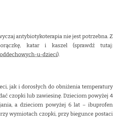
yczaj antybiotykoterapia nie jest potrzebna. Z
rączkę, katar i kaszel (sprawdź tutaj:
g-oddechowych-u-dzieci
).
i, jak i dorosłych do obniżenia temperatury
dać czopki lub zawiesinę. Dzieciom powyżej 4
nia, a dzieciom powyżej 6 lat – ibuprofen
rzy wymiotach czopki, przy biegunce postaci