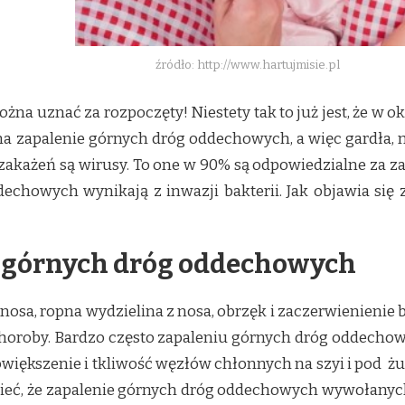
źródło: http://www.hartujmisie.pl
ożna uznać za rozpoczęty! Niestety tak to już jest, że w
na zapalenie górnych dróg oddechowych, a więc gardła, 
 zakażeń są wirusy. To one w 90% są odpowiedzialne za 
echowych wynikają z inwazji bakterii. Jak objawia się 
 górnych dróg oddechowych
 nosa, ropna wydzielina z nosa, obrzęk i zaczerwienienie bł
horoby. Bardzo często zapaleniu górnych dróg oddechow
owiększenie i tkliwość węzłów chłonnych na szyi i pod
ieć, że zapalenie górnych dróg oddechowych wywołanych