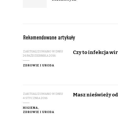
Rekomendowane artykuły
Czy to infekcja w
ZAKTUALIZOWANO W DNIU
26 PAŹDZIERNIKA 2016
ZDROWIE I URODA
Masz nieświeży od
ZAKTUALIZOWANO W DNIU
4 STYCZNIA 2016
HIGIENA
ZDROWIE I URODA