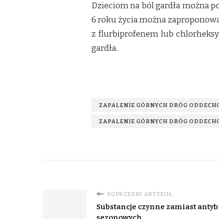
Dzieciom na ból gardła można po
6 roku życia można zaproponowa
z flurbiprofenem lub chlorheksy
gardła.
ZAPALENIE GÓRNYCH DRÓG ODDEC
ZAPALENIE GÓRNYCH DRÓG ODDECH
POPRZEDNI ARTYKUŁ
Substancje czynne zamiast anty
sezonowych