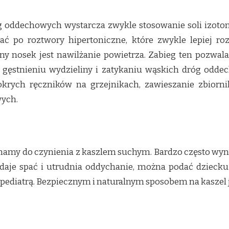
g oddechowych wystarcza zwykle stosowanie soli izotoni
gać po roztwory hipertoniczne, które zwykle lepiej ro
y nosek jest nawilżanie powietrza. Zabieg ten pozwa
 gęstnieniu wydzieliny i zatykaniu wąskich dróg odd
krych ręczników na grzejnikach, zawieszanie zbiorni
wych.
mamy do czynienia z kaszlem suchym. Bardzo często wynik
e daje spać i utrudnia oddychanie, można podać dzieck
ediatrą. Bezpiecznym i naturalnym sposobem na kaszel je