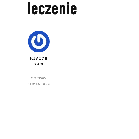
leczenie
HEALTH
FAN
ZOSTAW
DO
KOMENTARZ
ZAPALENIE
GÓRNYCH
DRÓG
ODDECHOWYCH
U
DZIECI
–
OBJAWY
I