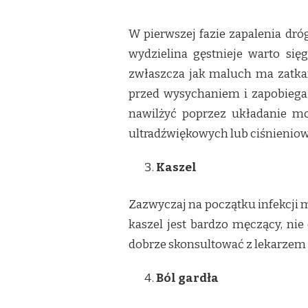
W pierwszej fazie zapalenia dró
wydzielina gęstnieje warto się
zwłaszcza jak maluch ma zatkan
przed wysychaniem i zapobiega
nawilżyć poprzez układanie mo
ultradźwiękowych lub ciśnienio
Kaszel
Zazwyczaj na początku infekcji 
kaszel jest bardzo męczący, ni
dobrze skonsultować z lekarzem p
Ból gardła