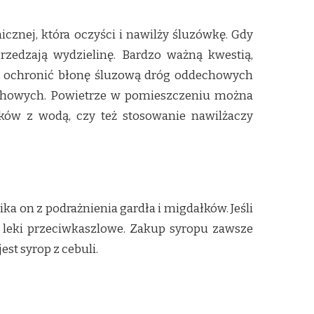
cznej, która oczyści i nawilży śluzówkę. Gdy
zrzedzają wydzielinę. Bardzo ważną kwestią,
la ochronić błonę śluzową dróg oddechowych
echowych. Powietrze w pomieszczeniu można
ków z wodą, czy też stosowanie nawilżaczy
a on z podrażnienia gardła i migdałków. Jeśli
u leki przeciwkaszlowe. Zakup syropu zawsze
st syrop z cebuli.