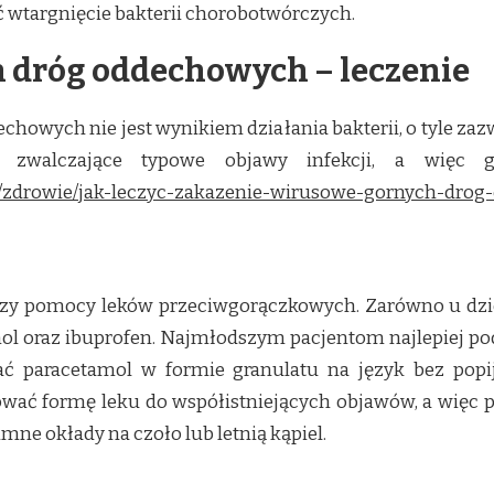
ć wtargnięcie bakterii chorobotwórczych.
 dróg oddechowych – leczenie
chowych nie jest wynikiem działania bakterii, o tyle zazw
 zwalczające typowe objawy infekcji, a więc go
dy/zdrowie/jak-leczyc-zakazenie-wirusowe-gornych-dro
zy pomocy leków przeciwgorączkowych. Zarówno u dziec
amol oraz ibuprofen. Najmłodszym pacjentom najlepiej po
 paracetamol w formie granulatu na język bez popija
wać formę leku do współistniejących objawów, a więc p
mne okłady na czoło lub letnią kąpiel.