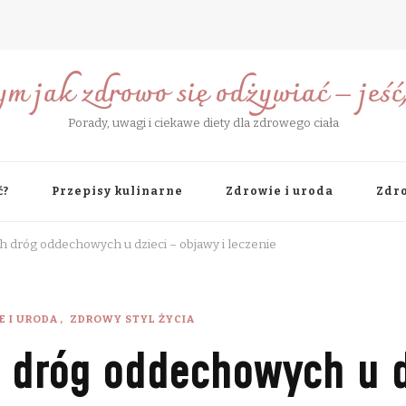
ym jak zdrowo się odżywiać – jeść, 
Porady, uwagi i ciekawe diety dla zdrowego ciała
ć?
Przepisy kulinarne
Zdrowie i uroda
Zdro
 dróg oddechowych u dzieci – objawy i leczenie
E I URODA
ZDROWY STYL ŻYCIA
 dróg oddechowych u d